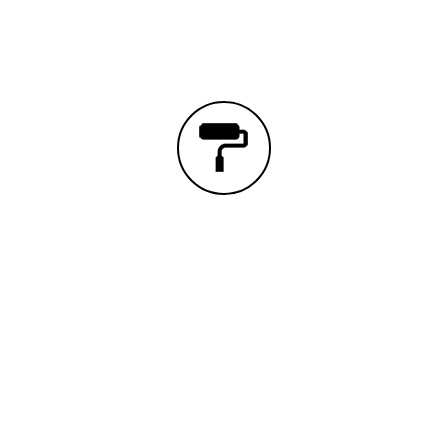
PINTURA
Aplicado de pintura en paredes y techos.
Pinturas plásticas, antihumedad ó tixotópica
con igualación de color.